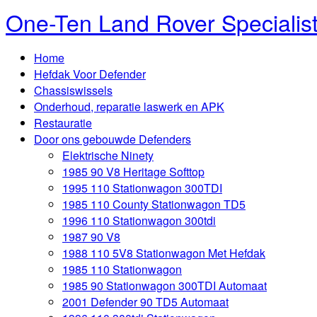
One-Ten Land Rover Specialis
Home
Hefdak Voor Defender
Chassiswissels
Onderhoud, reparatie laswerk en APK
Restauratie
Door ons gebouwde Defenders
Elektrische Ninety
1985 90 V8 Heritage Softtop
1995 110 Stationwagon 300TDI
1985 110 County Stationwagon TD5
1996 110 Stationwagon 300tdi
1987 90 V8
1988 110 5V8 Stationwagon Met Hefdak
1985 110 Stationwagon
1985 90 Stationwagon 300TDI Automaat
2001 Defender 90 TD5 Automaat