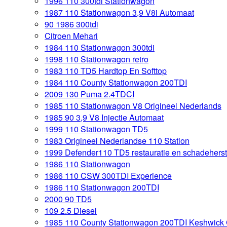
1996 110 300tdi Stationwagon
1987 110 Stationwagon 3,9 V8i Automaat
90 1986 300tdi
Citroen Mehari
1984 110 Stationwagon 300tdi
1998 110 Stationwagon retro
1983 110 TD5 Hardtop En Softtop
1984 110 County Stationwagon 200TDI
2009 130 Puma 2.4TDCI
1985 110 Stationwagon V8 Origineel Nederlands
1985 90 3,9 V8 Injectie Automaat
1999 110 Stationwagon TD5
1983 Origineel Nederlandse 110 Station
1999 Defender110 TD5 restauratie en schadeherst
1986 110 Stationwagon
1986 110 CSW 300TDI Experience
1986 110 Stationwagon 200TDI
2000 90 TD5
109 2.5 Diesel
1985 110 County Stationwagon 200TDI Keshwick