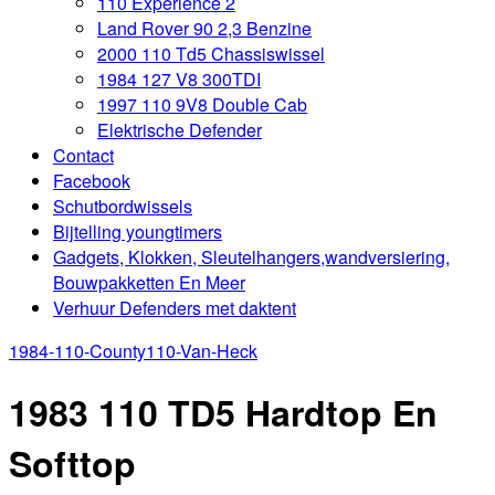
110 Experience 2
Land Rover 90 2,3 Benzine
2000 110 Td5 Chassiswissel
1984 127 V8 300TDI
1997 110 9V8 Double Cab
Elektrische Defender
Contact
Facebook
Schutbordwissels
Bijtelling youngtimers
Gadgets, Klokken, Sleutelhangers,wandversiering,
Bouwpakketten En Meer
Verhuur Defenders met daktent
1984-110-County
110-Van-Heck
1983 110 TD5 Hardtop En
Softtop