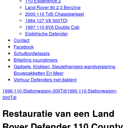
110 Experience 2
Land Rover 90 2,3 Benzine
2000 110 Td5 Chassiswissel
1984 127 V8 300TDI
1997 110 9V8 Double Cab
Elektrische Defender
Contact
Facebook
Schutbordwissels
Bijtelling youngtimers
Gadgets, Klokken, Sleutelhangers,wandversiering,
Bouwpakketten En Meer
Verhuur Defenders met daktent
1996-110-Stationwagon-300Tdi
1995-110-Stationwagon-
300Tdi
Restauratie van een Land
Rover Defender 110 County