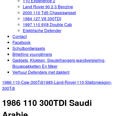
110 Experience 2
Land Rover 90 2,3 Benzine
2000 110 Td5 Chassiswissel
1984 127 V8 300TDI
1997 110 9V8 Double Cab
Elektrische Defender
Contact
Facebook
Schutbordwissels
Bijtelling youngtimers
Gadgets, Klokken, Sleutelhangers,wandversiering,
Bouwpakketten En Meer
Verhuur Defenders met daktent
1986-110-Csw-300Tdi
1985-Land-Rover-110-Stationwagon-
300Tdi
1986 110 300TDI Saudi
Arabie