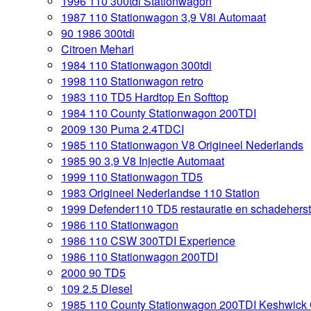
1996 110 300tdi Stationwagon
1987 110 Stationwagon 3,9 V8i Automaat
90 1986 300tdi
Citroen Mehari
1984 110 Stationwagon 300tdi
1998 110 Stationwagon retro
1983 110 TD5 Hardtop En Softtop
1984 110 County Stationwagon 200TDI
2009 130 Puma 2.4TDCI
1985 110 Stationwagon V8 Origineel Nederlands
1985 90 3,9 V8 Injectie Automaat
1999 110 Stationwagon TD5
1983 Origineel Nederlandse 110 Station
1999 Defender110 TD5 restauratie en schadeherst
1986 110 Stationwagon
1986 110 CSW 300TDI Experience
1986 110 Stationwagon 200TDI
2000 90 TD5
109 2.5 Diesel
1985 110 County Stationwagon 200TDI Keshwick