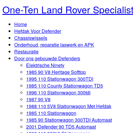
One-Ten Land Rover Specialis
Home
Hefdak Voor Defender
Chassiswissels
Onderhoud, reparatie laswerk en APK
Restauratie
Door ons gebouwde Defenders
Elektrische Ninety
1985 90 V8 Heritage Softtop
1995 110 Stationwagon 300TDI
1985 110 County Stationwagon TD5
1996 110 Stationwagon 300tdi
1987 90 V8
1988 110 5V8 Stationwagon Met Hefdak
1985 110 Stationwagon
1985 90 Stationwagon 300TDI Automaat
2001 Defender 90 TD5 Automaat