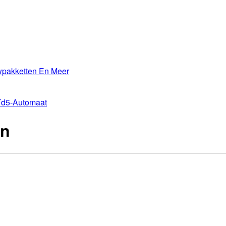
wpakketten En Meer
Td5-Automaat
on