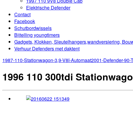
1997 110 9V8 Double Cab
Elektrische Defender
Contact
Facebook
Schutbordwissels
Bijtelling youngtimers
Gadgets, Klokken, Sleutelhangers,wandversiering, Bou
Verhuur Defenders met daktent
1987-110-Stationwagon-3,9-V8I-Automaat
2001-Defender-90-
1996 110 300tdi Stationwag