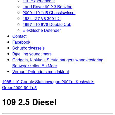
110 Experience 2
Land Rover 90 2,3 Benzine
2000 110 Td5 Chassiswissel
1984 127 V8 300TDI
1997 110 9V8 Double Cab
Elektrische Defender
Contact
Facebook
Schutbordwissels
Bijtelling youngtimers
Gadgets, Klokken, Sleutelhangers,wandversiering,
Bouwpakketten En Meer
Verhuur Defenders met daktent
1985-110-County-Stationwagon-200Tdi-Keshwick-
Green
2000-90-Td5
109 2.5 Diesel