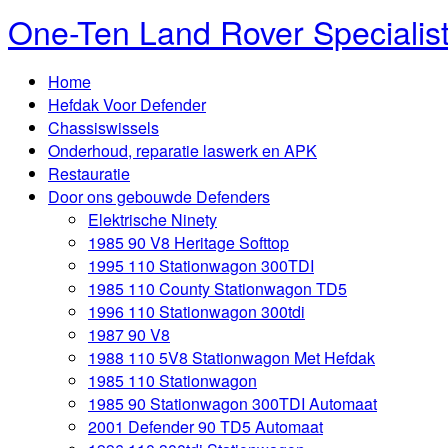
One-Ten Land Rover Specialis
Home
Hefdak Voor Defender
Chassiswissels
Onderhoud, reparatie laswerk en APK
Restauratie
Door ons gebouwde Defenders
Elektrische Ninety
1985 90 V8 Heritage Softtop
1995 110 Stationwagon 300TDI
1985 110 County Stationwagon TD5
1996 110 Stationwagon 300tdi
1987 90 V8
1988 110 5V8 Stationwagon Met Hefdak
1985 110 Stationwagon
1985 90 Stationwagon 300TDI Automaat
2001 Defender 90 TD5 Automaat