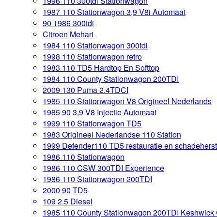
1996 110 300tdi Stationwagon
1987 110 Stationwagon 3,9 V8i Automaat
90 1986 300tdi
Citroen Mehari
1984 110 Stationwagon 300tdi
1998 110 Stationwagon retro
1983 110 TD5 Hardtop En Softtop
1984 110 County Stationwagon 200TDI
2009 130 Puma 2.4TDCI
1985 110 Stationwagon V8 Origineel Nederlands
1985 90 3,9 V8 Injectie Automaat
1999 110 Stationwagon TD5
1983 Origineel Nederlandse 110 Station
1999 Defender110 TD5 restauratie en schadeherst
1986 110 Stationwagon
1986 110 CSW 300TDI Experience
1986 110 Stationwagon 200TDI
2000 90 TD5
109 2.5 Diesel
1985 110 County Stationwagon 200TDI Keshwick