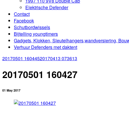
1997 110 9V8 Double Cab
Elektrische Defender
Contact
Facebook
Schutbordwissels
Bijtelling youngtimers
Gadgets, Klokken, Sleutelhangers,wandversiering, Bou
Verhuur Defenders met daktent
20170501 160445
20170413 073613
20170501 160427
01 May 2017