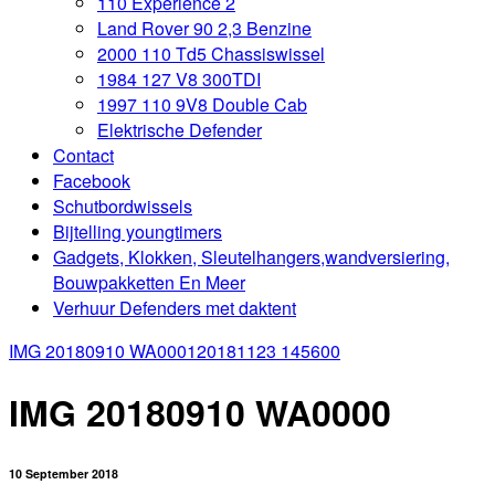
110 Experience 2
Land Rover 90 2,3 Benzine
2000 110 Td5 Chassiswissel
1984 127 V8 300TDI
1997 110 9V8 Double Cab
Elektrische Defender
Contact
Facebook
Schutbordwissels
Bijtelling youngtimers
Gadgets, Klokken, Sleutelhangers,wandversiering,
Bouwpakketten En Meer
Verhuur Defenders met daktent
IMG 20180910 WA0001
20181123 145600
IMG 20180910 WA0000
10 September 2018