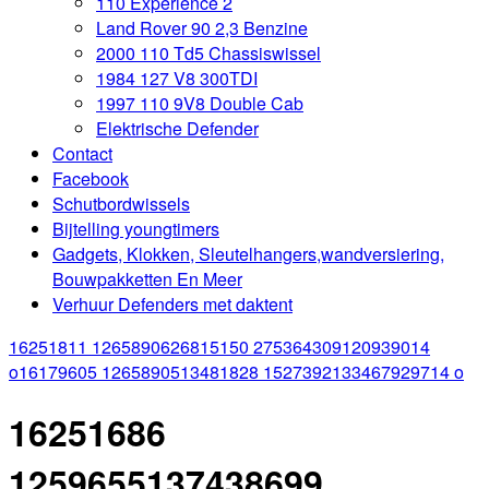
110 Experience 2
Land Rover 90 2,3 Benzine
2000 110 Td5 Chassiswissel
1984 127 V8 300TDI
1997 110 9V8 Double Cab
Elektrische Defender
Contact
Facebook
Schutbordwissels
Bijtelling youngtimers
Gadgets, Klokken, Sleutelhangers,wandversiering,
Bouwpakketten En Meer
Verhuur Defenders met daktent
16251811 1265890626815150 275364309120939014
o
16179605 1265890513481828 1527392133467929714 o
16251686
1259655137438699