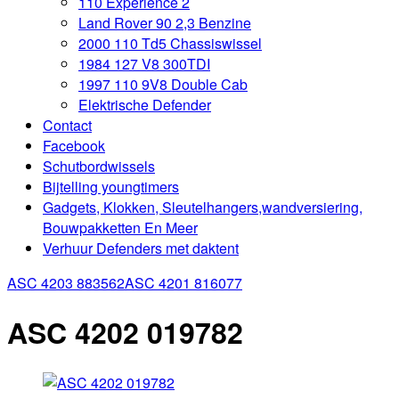
110 Experience 2
Land Rover 90 2,3 Benzine
2000 110 Td5 Chassiswissel
1984 127 V8 300TDI
1997 110 9V8 Double Cab
Elektrische Defender
Contact
Facebook
Schutbordwissels
Bijtelling youngtimers
Gadgets, Klokken, Sleutelhangers,wandversiering,
Bouwpakketten En Meer
Verhuur Defenders met daktent
ASC 4203 883562
ASC 4201 816077
ASC 4202 019782