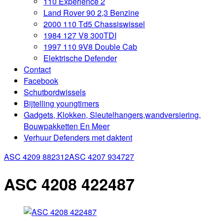
110 Experience 2
Land Rover 90 2,3 Benzine
2000 110 Td5 Chassiswissel
1984 127 V8 300TDI
1997 110 9V8 Double Cab
Elektrische Defender
Contact
Facebook
Schutbordwissels
Bijtelling youngtimers
Gadgets, Klokken, Sleutelhangers,wandversiering,
Bouwpakketten En Meer
Verhuur Defenders met daktent
ASC 4209 882312
ASC 4207 934727
ASC 4208 422487