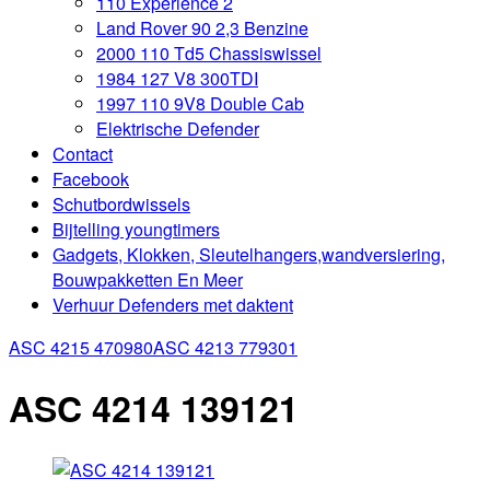
110 Experience 2
Land Rover 90 2,3 Benzine
2000 110 Td5 Chassiswissel
1984 127 V8 300TDI
1997 110 9V8 Double Cab
Elektrische Defender
Contact
Facebook
Schutbordwissels
Bijtelling youngtimers
Gadgets, Klokken, Sleutelhangers,wandversiering,
Bouwpakketten En Meer
Verhuur Defenders met daktent
ASC 4215 470980
ASC 4213 779301
ASC 4214 139121