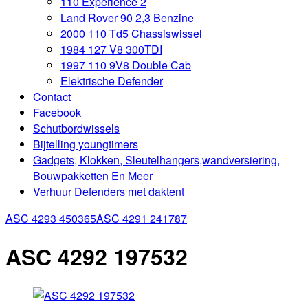
110 Experience 2
Land Rover 90 2,3 Benzine
2000 110 Td5 Chassiswissel
1984 127 V8 300TDI
1997 110 9V8 Double Cab
Elektrische Defender
Contact
Facebook
Schutbordwissels
Bijtelling youngtimers
Gadgets, Klokken, Sleutelhangers,wandversiering,
Bouwpakketten En Meer
Verhuur Defenders met daktent
ASC 4293 450365
ASC 4291 241787
ASC 4292 197532