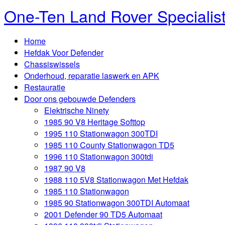
One-Ten Land Rover Specialis
Home
Hefdak Voor Defender
Chassiswissels
Onderhoud, reparatie laswerk en APK
Restauratie
Door ons gebouwde Defenders
Elektrische Ninety
1985 90 V8 Heritage Softtop
1995 110 Stationwagon 300TDI
1985 110 County Stationwagon TD5
1996 110 Stationwagon 300tdi
1987 90 V8
1988 110 5V8 Stationwagon Met Hefdak
1985 110 Stationwagon
1985 90 Stationwagon 300TDI Automaat
2001 Defender 90 TD5 Automaat