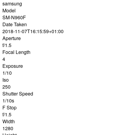
samsung
Model
SM-N960F
Date Taken
2018-11-07T16:15:59+01:00
Aperture
f/1.5
Focal Length
4
Exposure
1/10
Iso
250
Shutter Speed
1/10s
F Stop
f/1.5
Width
1280