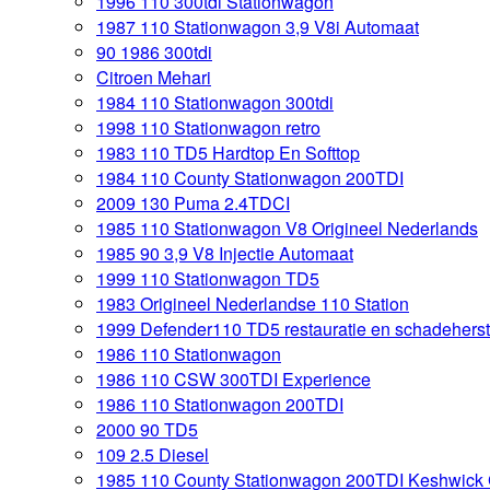
1996 110 300tdi Stationwagon
1987 110 Stationwagon 3,9 V8i Automaat
90 1986 300tdi
Citroen Mehari
1984 110 Stationwagon 300tdi
1998 110 Stationwagon retro
1983 110 TD5 Hardtop En Softtop
1984 110 County Stationwagon 200TDI
2009 130 Puma 2.4TDCI
1985 110 Stationwagon V8 Origineel Nederlands
1985 90 3,9 V8 Injectie Automaat
1999 110 Stationwagon TD5
1983 Origineel Nederlandse 110 Station
1999 Defender110 TD5 restauratie en schadeherst
1986 110 Stationwagon
1986 110 CSW 300TDI Experience
1986 110 Stationwagon 200TDI
2000 90 TD5
109 2.5 Diesel
1985 110 County Stationwagon 200TDI Keshwick