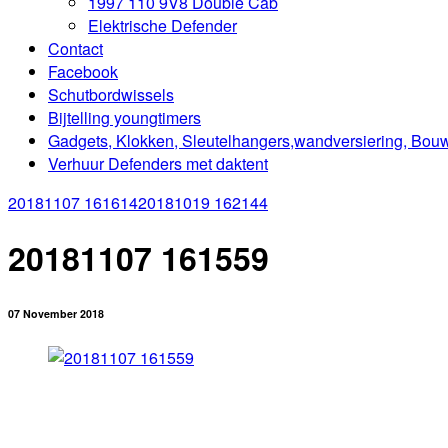
1997 110 9V8 Double Cab
Elektrische Defender
Contact
Facebook
Schutbordwissels
Bijtelling youngtimers
Gadgets, Klokken, Sleutelhangers,wandversiering, Bou
Verhuur Defenders met daktent
20181107 161614
20181019 162144
20181107 161559
07 November 2018