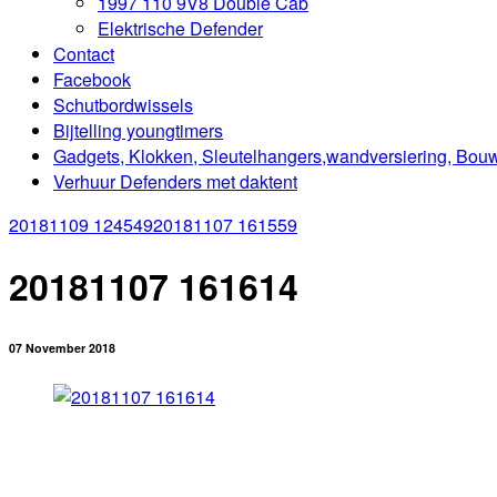
1997 110 9V8 Double Cab
Elektrische Defender
Contact
Facebook
Schutbordwissels
Bijtelling youngtimers
Gadgets, Klokken, Sleutelhangers,wandversiering, Bou
Verhuur Defenders met daktent
20181109 124549
20181107 161559
20181107 161614
07 November 2018