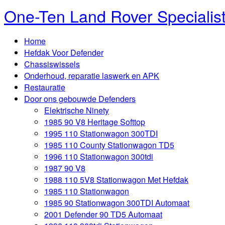
One-Ten Land Rover Specialis
Home
Hefdak Voor Defender
Chassiswissels
Onderhoud, reparatie laswerk en APK
Restauratie
Door ons gebouwde Defenders
Elektrische Ninety
1985 90 V8 Heritage Softtop
1995 110 Stationwagon 300TDI
1985 110 County Stationwagon TD5
1996 110 Stationwagon 300tdi
1987 90 V8
1988 110 5V8 Stationwagon Met Hefdak
1985 110 Stationwagon
1985 90 Stationwagon 300TDI Automaat
2001 Defender 90 TD5 Automaat