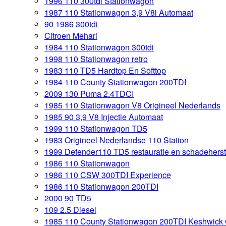
1996 110 300tdi Stationwagon
1987 110 Stationwagon 3,9 V8i Automaat
90 1986 300tdi
Citroen Mehari
1984 110 Stationwagon 300tdi
1998 110 Stationwagon retro
1983 110 TD5 Hardtop En Softtop
1984 110 County Stationwagon 200TDI
2009 130 Puma 2.4TDCI
1985 110 Stationwagon V8 Origineel Nederlands
1985 90 3,9 V8 Injectie Automaat
1999 110 Stationwagon TD5
1983 Origineel Nederlandse 110 Station
1999 Defender110 TD5 restauratie en schadeherst
1986 110 Stationwagon
1986 110 CSW 300TDI Experience
1986 110 Stationwagon 200TDI
2000 90 TD5
109 2.5 Diesel
1985 110 County Stationwagon 200TDI Keshwick