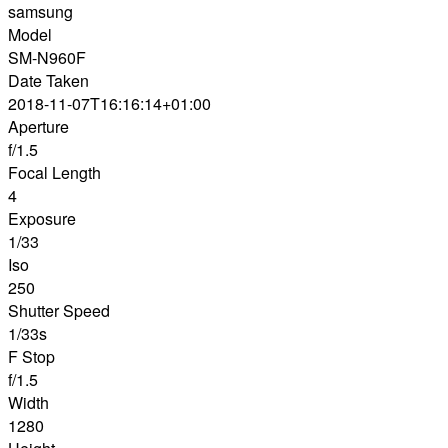
samsung
Model
SM-N960F
Date Taken
2018-11-07T16:16:14+01:00
Aperture
f/1.5
Focal Length
4
Exposure
1/33
Iso
250
Shutter Speed
1/33s
F Stop
f/1.5
Width
1280