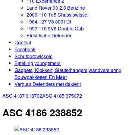
110 Experience 2
Land Rover 90 2,3 Benzine
2000 110 Td5 Chassiswissel
1984 127 V8 300TDI
1997 110 9V8 Double Cab
Elektrische Defender
Contact
Facebook
Schutbordwissels
Bijtelling youngtimers
Gadgets, Klokken, Sleutelhangers,wandversiering,
Bouwpakketten En Meer
Verhuur Defenders met daktent
ASC 4187 918702
ASC 4185 375072
ASC 4186 238852