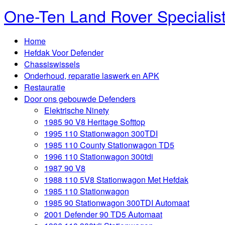
One-Ten Land Rover Specialis
Home
Hefdak Voor Defender
Chassiswissels
Onderhoud, reparatie laswerk en APK
Restauratie
Door ons gebouwde Defenders
Elektrische Ninety
1985 90 V8 Heritage Softtop
1995 110 Stationwagon 300TDI
1985 110 County Stationwagon TD5
1996 110 Stationwagon 300tdi
1987 90 V8
1988 110 5V8 Stationwagon Met Hefdak
1985 110 Stationwagon
1985 90 Stationwagon 300TDI Automaat
2001 Defender 90 TD5 Automaat