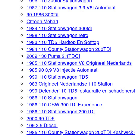
1996 110 300tdi Stationwagon
1987 110 Stationwagon 3,9 V8i Automaat
90 1986 300tdi
Citroen Mehari
1984 110 Stationwagon 300tdi
1998 110 Stationwagon retro
1983 110 TD5 Hardtop En Softtop
1984 110 County Stationwagon 200TDI
2009 130 Puma 2.4TDCI
1985 110 Stationwagon V8 Origineel Nederlands
1985 90 3,9 V8 Injectie Automaat
1999 110 Stationwagon TD5
1983 Origineel Nederlandse 110 Station
1999 Defender110 TD5 restauratie en schadeherst
1986 110 Stationwagon
1986 110 CSW 300TDI Experience
1986 110 Stationwagon 200TDI
2000 90 TD5
109 2.5 Diesel
1985 110 County Stationwagon 200TDI Keshwick