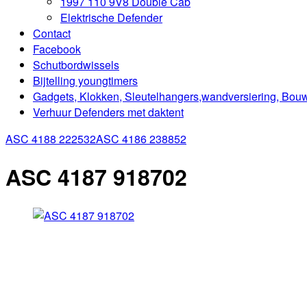
1997 110 9V8 Double Cab
Elektrische Defender
Contact
Facebook
Schutbordwissels
Bijtelling youngtimers
Gadgets, Klokken, Sleutelhangers,wandversiering, Bou
Verhuur Defenders met daktent
ASC 4188 222532
ASC 4186 238852
ASC 4187 918702