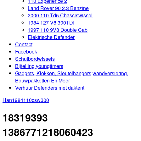
110 Experience 2
Land Rover 90 2,3 Benzine
2000 110 Td5 Chassiswissel
1984 127 V8 300TDI
1997 110 9V8 Double Cab
Elektrische Defender
Contact
Facebook
Schutbordwissels
Bijtelling youngtimers
Gadgets, Klokken, Sleutelhangers,wandversiering,
Bouwpakketten En Meer
Verhuur Defenders met daktent
Han
1984110csw300
18319393
1386771218060423