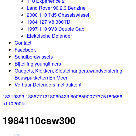
110 Experience 2
Land Rover 90 2,3 Benzine
2000 110 Td5 Chassiswissel
1984 127 V8 300TDI
1997 110 9V8 Double Cab
Elektrische Defender
Contact
Facebook
Schutbordwissels
Bijtelling youngtimers
Gadgets, Klokken, Sleutelhangers,wandversiering,
Bouwpakketten En Meer
Verhuur Defenders met daktent
18319393 1386771218060423 6008590077375180656
o
110200tdi
1984110csw300